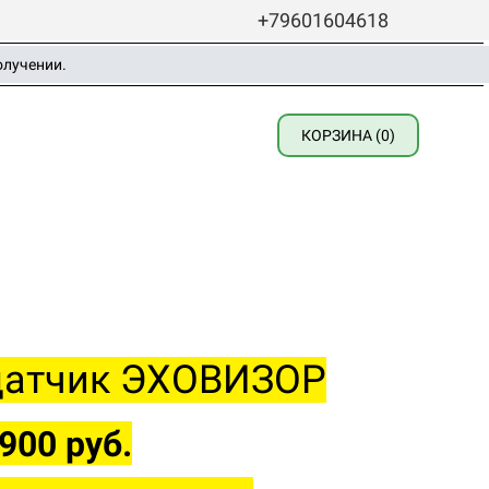
+79601604618
олучении.
КОРЗИНА (0)
датчик ЭХОВИЗОР
900 руб.