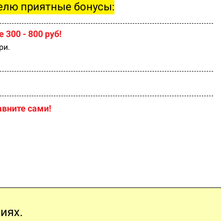
елю приятные бонусы:
 300 - 800 руб!
ри.
вните сами!
виях.